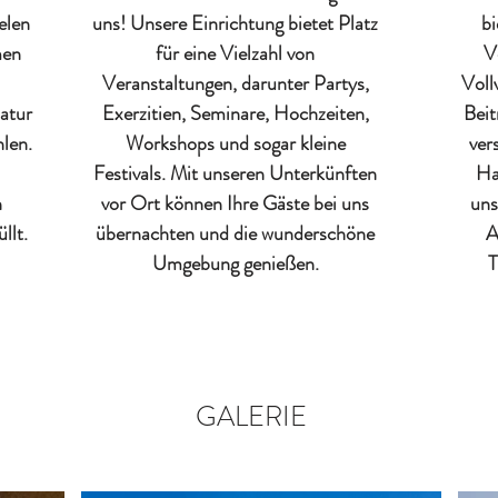
elen
uns! Unsere Einrichtung bietet Platz
bi
men
für eine Vielzahl von
V
Veranstaltungen, darunter Partys,
Voll
atur
Exerzitien, Seminare, Hochzeiten,
Beit
hlen.
Workshops und sogar kleine
ver
Festivals. Mit unseren Unterkünften
Ha
n
vor Ort können Ihre Gäste bei uns
uns
llt.
übernachten und die wunderschöne
A
Umgebung genießen.
T
GALERIE