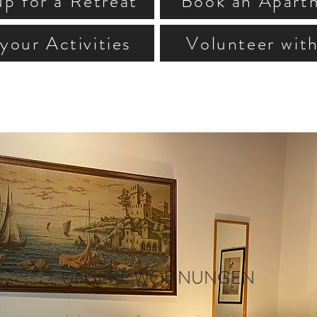
up for a Retreat
Book an Apart
your Activities
Volunteer wit
UNSERE WOHNUNGEN