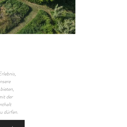
rlebnis,
nsere
bieten,
it der
nthalt
u dürfen.