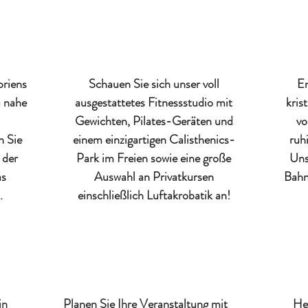
briens
Schauen Sie sich unser voll
En
u nahe
ausgestattetes Fitnessstudio mit
kris
Gewichten, Pilates-Geräten und
vo
n Sie
einem einzigartigen Calisthenics-
ruh
 der
Park im Freien sowie eine große
Uns
as
Auswahl an Privatkursen
Bahn
.
einschließlich Luftakrobatik an!
in
Planen Sie Ihre Veranstaltung mit
Hel