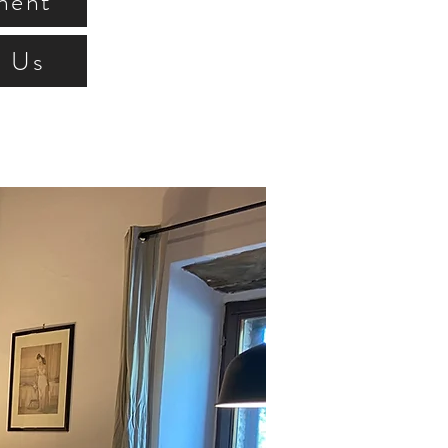
ment
h Us