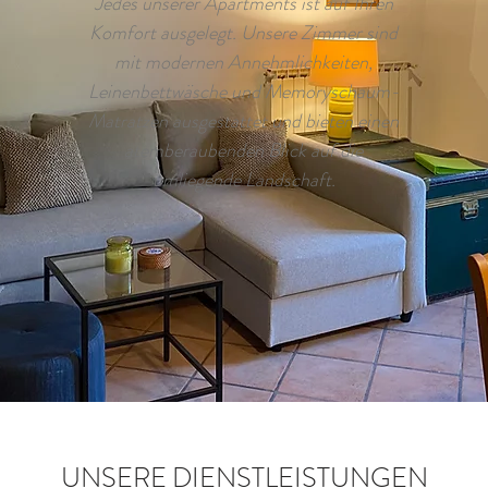
Jedes unserer Apartments ist auf Ihren
Komfort ausgelegt. Unsere Zimmer sind
mit modernen Annehmlichkeiten,
Leinenbettwäsche und Memoryschaum-
Matratzen ausgestattet und bieten einen
atemberaubenden Blick auf die
umliegende Landschaft.
UNSERE DIENSTLEISTUNGEN