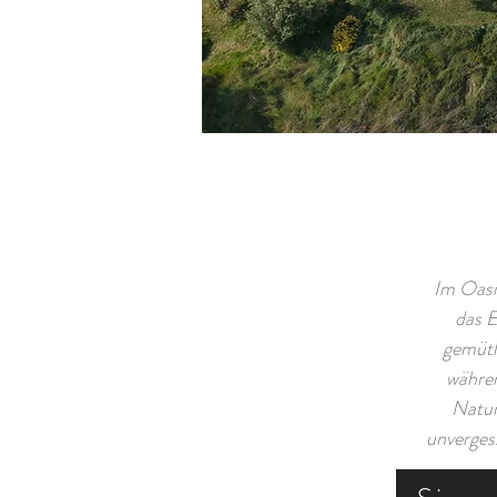
Im Oasi
das 
gemütl
währen
Natur
unverges