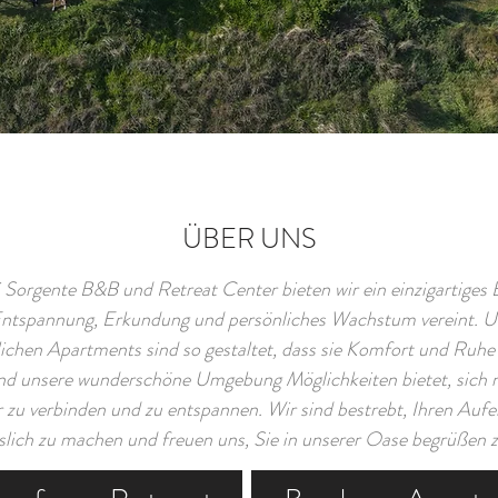
ÜBER UNS
 Sorgente B&B und Retreat Center bieten wir ein einzigartiges E
Entspannung, Erkundung und persönliches Wachstum vereint. U
ichen Apartments sind so gestaltet, dass sie Komfort und Ruhe 
d unsere wunderschöne Umgebung Möglichkeiten bietet, sich m
 zu verbinden und zu entspannen. Wir sind bestrebt, Ihren Aufe
slich zu machen und freuen uns, Sie in unserer Oase begrüßen z