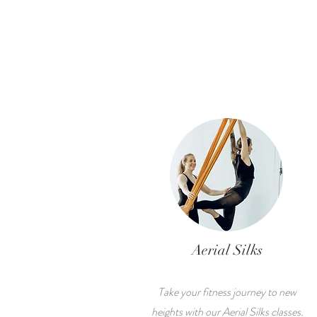
Aerial Silks
Take your fitness journey to new
heights with our Aerial Silks classes.