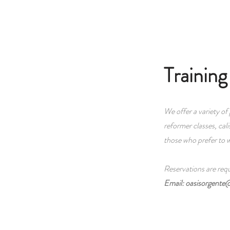
Training
We offer a variety of 
reformer classes, cali
those who prefer to 
Reservations are requi
Email:
oasisorgente