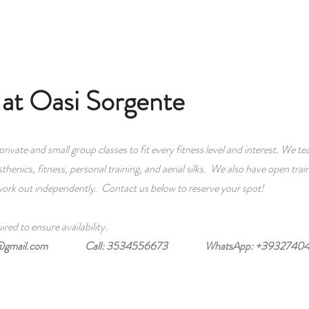
 at Oasi Sorgente
private and small group classes to fit every fitness level and interest. We t
sthenics, fitness, personal training, and aerial silks. We also have open trai
work out independently. Contact us below to reserve your spot!
red to ensure availability.
@gmail.com
Call: 3534556673 WhatsApp: +39327404