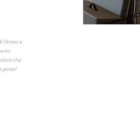
i fitness e
mento
coloro che
o posto!