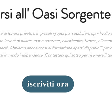
rsi all' Oasi Sorgente
di lezioni private e in piccoli gruppi per soddisfare ogni livello d
o lezioni di pilates mat e reformer, calisthenics, fitness, allena
erei. Abbiamo anche corsi di formazione aperti disponibili per 
si in modo indipendente. Contattaci qui sotto per riservare il tu
iscriviti ora