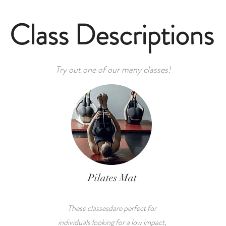
Class Descriptions
Try out one of our many classes!
Pilates Mat
These classesdare perfect for
individuals looking for a low impact,