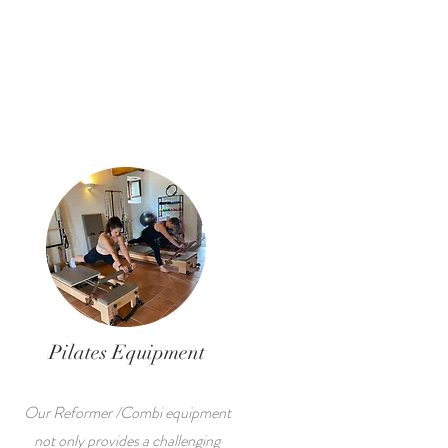
Pilates Equipment
Our Reformer /Combi equipment
not only provides a challenging