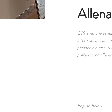
Allena
Offriamo una varietà 
interes
se. Insegniam
personale e tessuti
a
preferiscono allenar
English Below