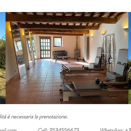
lità è necessaria la prenotazione.
ail.com
Call: 3534556673 WhatsApp: +393