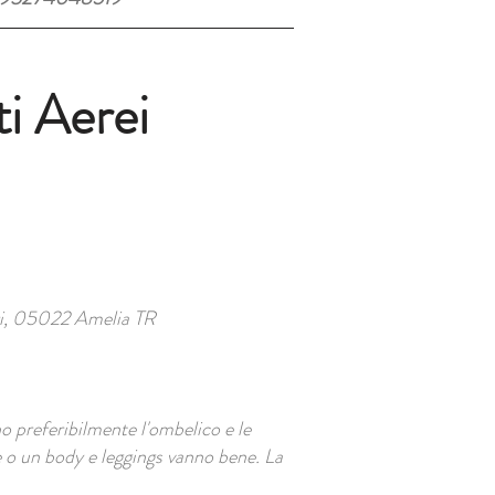
ti Aerei
rri, 05022 Amelia TR
no preferibilmente l'ombelico e le
 o un body e leggings vanno bene. La